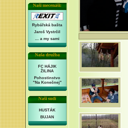
Naši mecenáši:
Rybářská bašta
Jaroš Vystrčil
… a my sami
Naša družba
FC HÁJIK
ŽILINA
Pohostinstvo
"Na Konečnej"
Naši sudí
HUSTÁK
BUJAN