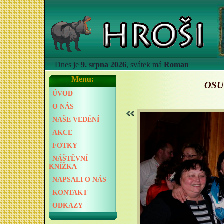
Dnes je
9. srpna 2026
, svátek má
Roman
Menu:
OSU
ÚVOD
O NÁS
NAŠE VEDÉNÍ
AKCE
FOTKY
NÁŠTĚVNÍ
KNÍŽKA
NAPSALI O NÁS
KONTAKT
ODKAZY