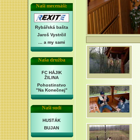
Naši mecenáši:
Rybářská bašta
Jaroš Vystrčil
… a my sami
Naša družba
FC HÁJIK
ŽILINA
Pohostinstvo
"Na Konečnej"
Naši sudí
HUSTÁK
BUJAN