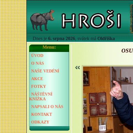
Dnes je
6. srpna 2026
, svátek má
Oldřiška
Menu:
OSU
ÚVOD
O NÁS
NAŠE VEDÉNÍ
AKCE
FOTKY
NÁŠTĚVNÍ
KNÍŽKA
NAPSALI O NÁS
KONTAKT
ODKAZY