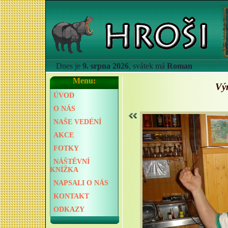
Dnes je
9. srpna 2026
, svátek má
Roman
Menu:
Vý
ÚVOD
O NÁS
NAŠE VEDÉNÍ
AKCE
FOTKY
NÁŠTĚVNÍ
KNÍŽKA
NAPSALI O NÁS
KONTAKT
ODKAZY