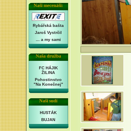
Naši mecenáši:
Rybářská bašta
Jaroš Vystrčil
… a my sami
Naša družba
FC HÁJIK
ŽILINA
Pohostinstvo
"Na Konečnej"
Naši sudí
HUSTÁK
BUJAN