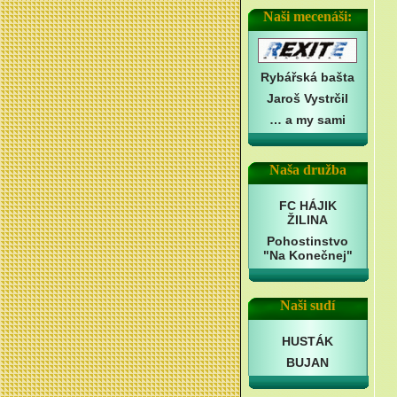
Naši mecenáši:
Rybářská bašta
Jaroš Vystrčil
… a my sami
Naša družba
FC HÁJIK
ŽILINA
Pohostinstvo
"Na Konečnej"
Naši sudí
HUSTÁK
BUJAN