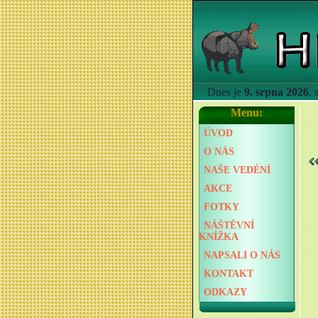
Dnes je
9. srpna 2026
,
Menu:
ÚVOD
O NÁS
NAŠE VEDÉNÍ
AKCE
FOTKY
NÁŠTĚVNÍ
KNÍŽKA
NAPSALI O NÁS
KONTAKT
ODKAZY