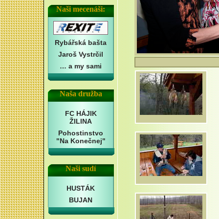
Naši mecenáši:
Rybářská bašta
Jaroš Vystrčil
… a my sami
Naša družba
FC HÁJIK
ŽILINA
Pohostinstvo
"Na Konečnej"
Naši sudí
HUSTÁK
BUJAN