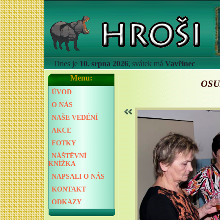
Dnes je
10. srpna 2026
, svátek má
Vavřinec
Menu:
OSU
ÚVOD
O NÁS
NAŠE VEDÉNÍ
AKCE
FOTKY
NÁŠTĚVNÍ
KNÍŽKA
NAPSALI O NÁS
KONTAKT
ODKAZY