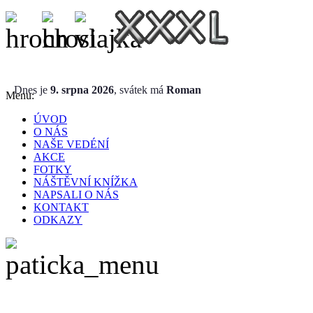
Dnes je
9. srpna 2026
, svátek má
Roman
Menu:
ÚVOD
O NÁS
NAŠE VEDÉNÍ
AKCE
FOTKY
NÁŠTĚVNÍ KNÍŽKA
NAPSALI O NÁS
KONTAKT
ODKAZY