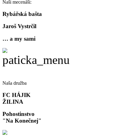
Naši mecenáši:
Rybářská bašta
Jaroš Vystrčil
… a my sami
Naša družba
FC HÁJIK
ŽILINA
Pohostinstvo
"Na Konečnej"