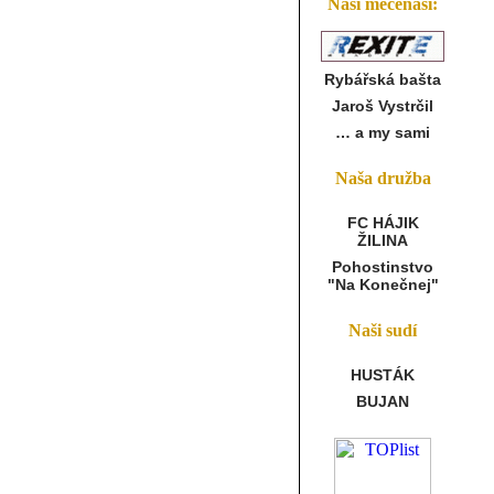
Naši mecenáši:
Rybářská bašta
Jaroš Vystrčil
… a my sami
Naša družba
FC HÁJIK
ŽILINA
Pohostinstvo
"Na Konečnej"
Naši sudí
HUSTÁK
BUJAN