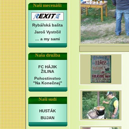
Naši mecenáši:
Rybářská bašta
Jaroš Vystrčil
… a my sami
Naša družba
FC HÁJIK
ŽILINA
Pohostinstvo
"Na Konečnej"
Naši sudí
HUSTÁK
BUJAN