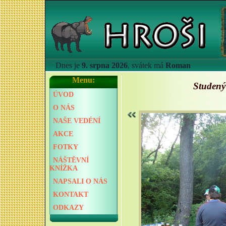
Dnes je
9. srpna 2026
, svátek má
Roman
Menu:
Studený
ÚVOD
O NÁS
NAŠE VEDÉNÍ
AKCE
FOTKY
NÁŠTĚVNÍ
KNÍŽKA
NAPSALI O NÁS
KONTAKT
ODKAZY