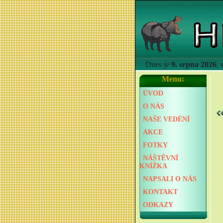
Dnes je
9. srpna 2026
,
Menu:
ÚVOD
O NÁS
NAŠE VEDÉNÍ
AKCE
FOTKY
NÁŠTĚVNÍ
KNÍŽKA
NAPSALI O NÁS
KONTAKT
ODKAZY