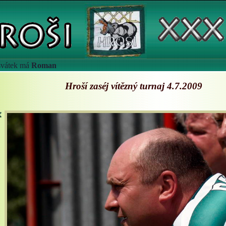
 svátek má
Roman
Hroší zaséj vítězný turnaj 4.7.2009