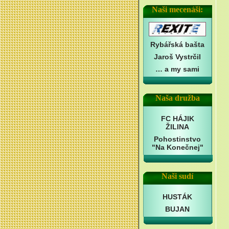
Naši mecenáši:
Rybářská bašta
Jaroš Vystrčil
… a my sami
Naša družba
FC HÁJIK
ŽILINA
Pohostinstvo
"Na Konečnej"
Naši sudí
HUSTÁK
BUJAN