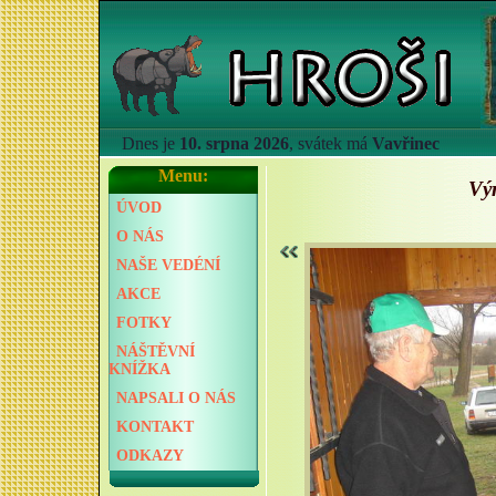
Dnes je
10. srpna 2026
, svátek má
Vavřinec
Menu:
Vý
ÚVOD
O NÁS
NAŠE VEDÉNÍ
AKCE
FOTKY
NÁŠTĚVNÍ
KNÍŽKA
NAPSALI O NÁS
KONTAKT
ODKAZY