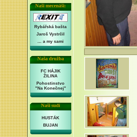
Naši mecenáši:
Rybářská bašta
Jaroš Vystrčil
… a my sami
Naša družba
FC HÁJIK
ŽILINA
Pohostinstvo
"Na Konečnej"
Naši sudí
HUSTÁK
BUJAN