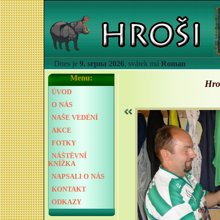
Dnes je
9. srpna 2026
, svátek má
Roman
Menu:
Hro
ÚVOD
O NÁS
NAŠE VEDÉNÍ
AKCE
FOTKY
NÁŠTĚVNÍ
KNÍŽKA
NAPSALI O NÁS
KONTAKT
ODKAZY