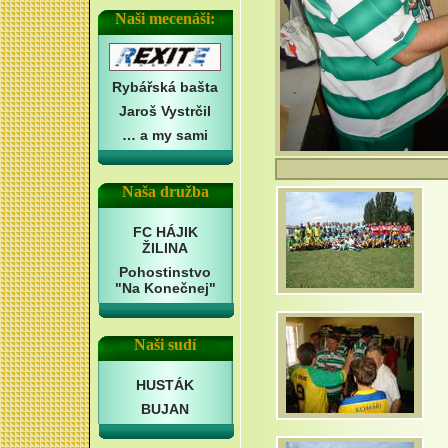
Naši mecenáši:
Rybářská bašta
Jaroš Vystrčil
… a my sami
Naša družba
FC HÁJIK
ŽILINA
Pohostinstvo
"Na Konečnej"
Naši sudí
HUSTÁK
BUJAN