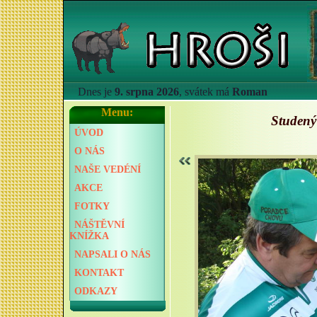
Dnes je
9. srpna 2026
, svátek má
Roman
Menu:
Studený
ÚVOD
O NÁS
NAŠE VEDÉNÍ
AKCE
FOTKY
NÁŠTĚVNÍ
KNÍŽKA
NAPSALI O NÁS
KONTAKT
ODKAZY