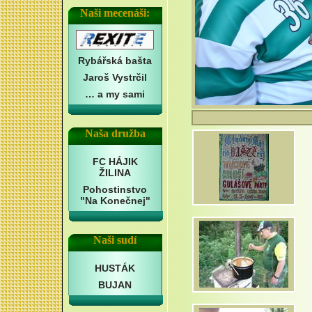
Naši mecenáši:
Rybářská bašta
Jaroš Vystrčil
… a my sami
Naša družba
FC HÁJIK
ŽILINA
Pohostinstvo
"Na Konečnej"
Naši sudí
HUSTÁK
BUJAN