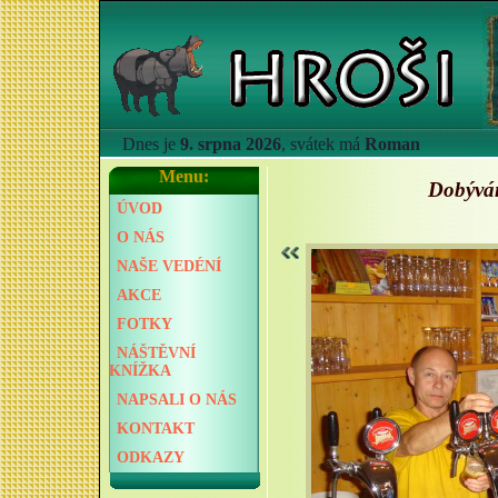
Dnes je
9. srpna 2026
, svátek má
Roman
Menu:
Dobýván
ÚVOD
O NÁS
NAŠE VEDÉNÍ
AKCE
FOTKY
NÁŠTĚVNÍ
KNÍŽKA
NAPSALI O NÁS
KONTAKT
ODKAZY