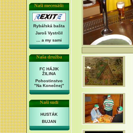
Naši mecenáši:
Rybářská bašta
Jaroš Vystrčil
… a my sami
Naša družba
FC HÁJIK
ŽILINA
Pohostinstvo
"Na Konečnej"
Naši sudí
HUSTÁK
BUJAN